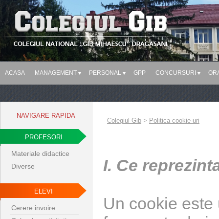
ACASA
MANAGEMENT
PERSONAL
GPP
CONCURSURI
OR
NAVIGARE RAPIDA
Colegiul Gib
>
Politica cookie-uri
PROFESORI
Materiale didactice
I. Ce reprezint
Diverse
ELEVI
Un cookie este u
Cerere invoire