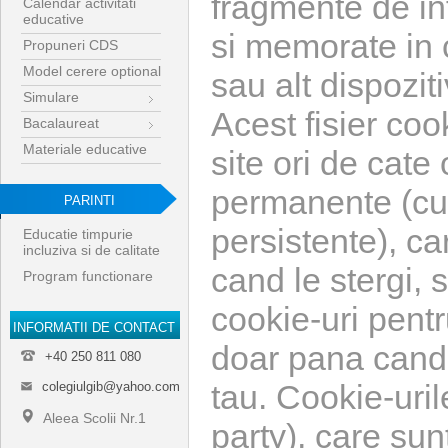
fragmente de inf
Calendar activitati
educative
si memorate in 
Propuneri CDS
Model cerere optional
sau alt dispoziti
Simulare
Acest fisier cook
Bacalaureat
Materiale educative
site ori de cate o
permanente (cun
PARINTI
persistente), c
Educatie timpurie
incluziva si de calitate
cand le stergi,
Program functionare
cookie-uri pentr
INFORMATII DE CONTACT
doar pana cand 
+40 250 811 080
tau. Cookie-urile
colegiulgib@yahoo.com
Aleea Scolii Nr.1
party), care sun