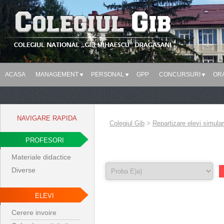
ACASA
MANAGEMENT
PERSONAL
GPP
CONCURSURI
OR
NAVIGARE RAPIDA
Colegiul Gib
>
Repartizare elevi simula
PROFESORI
Materiale didactice
Diverse
ELEVI
Cerere invoire