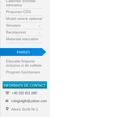
Calendar activitati
educative
Propuneri CDS
Model cerere optional
Simulare
Bacalaureat
Materiale educative
PARINTI
Educatie timpurie
incluziva si de calitate
Program functionare
INFORMATII DE CONTACT
+40 250 811 080
colegiulgib@yahoo.com
Aleea Scolii Nr.1