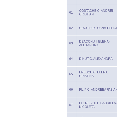
COSTACHE C. ANDREI-
61
CRISTIAN
62
CUCU D.D. IOANA-FELIC
DEACONU I. ELENA-
63
ALEXANDRA
64
DINUȚ C. ALEXANDRA
ENESCU C. ELENA
65
CRISTINA
66
FILIP C. ANDREEA FABIA
FLORESCU F. GABRIELA-
67
NICOLETA