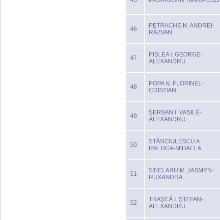
45
PĂSĂRICA N. MARA-ELE
PETRACHE N. ANDREI-
46
RĂZVAN
PIȘLEA I. GEORGE-
47
ALEXANDRU
POPA N. FLORINEL-
48
CRISTIAN
ŞERBAN I. VASILE-
49
ALEXANDRU
STĂNCIULESCU A.
50
RALUCA-MIHAELA
STICLARU M. JASMYN-
51
RUXANDRA
TRAŞCĂ I. ŞTEFAN-
52
ALEXANDRU