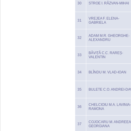
30
STROE I. RĂZVAN-MIHAI
VREJEA F. ELENA-
31
GABRIELA
ADAM M.R. GHEORGHE-
32
ALEXANDRU
BĂVIȚĂ C.C. RAREȘ-
33
VALENTIN
34
BLÎNDU M. VLAD-IOAN
35
BULETE C.O. ANDREI-DA
CHELCIOIU M.A. LAVINIA-
36
RAMONA
COJOCARU M. ANDREEA
37
GEORGIANA