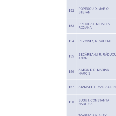
POPESCU D. MARIO
152
STEFAN
PREDICA F. MIHAELA
153
ROXANA
154
REZMIVEȘ R. SALOME
SECĂREANU R. RĂDUC
155
ANDREI
SIMION D.D. MARIAN-
156
NARCIS
157
STAMATIE E. MARIA CRI
SUSU I. CONSTANȚA
158
NARCISA
TOMESCU M. ALEX