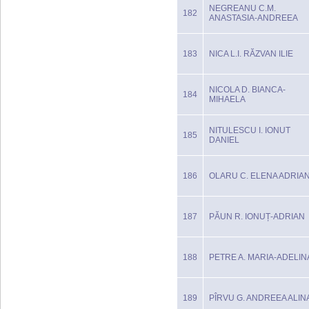
NEGREANU C.M.
182
ANASTASIA-ANDREEA
183
NICA L.I. RĂZVAN ILIE
NICOLA D. BIANCA-
184
MIHAELA
NITULESCU I. IONUT
185
DANIEL
186
OLARU C. ELENA ADRIA
187
PĂUN R. IONUȚ-ADRIAN
188
PETRE A. MARIA-ADELIN
189
PÎRVU G. ANDREEA ALIN