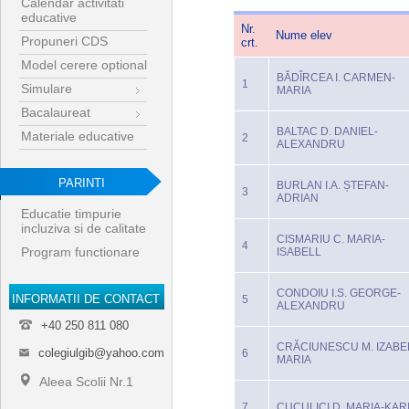
Calendar activitati
educative
Nr.
Nume elev
Propuneri CDS
crt.
Model cerere optional
BĂDÎRCEA I. CARMEN-
1
Simulare
MARIA
Bacalaureat
BALTAC D. DANIEL-
Materiale educative
2
ALEXANDRU
PARINTI
BURLAN I.A. ȘTEFAN-
3
ADRIAN
Educatie timpurie
incluziva si de calitate
CISMARIU C. MARIA-
4
Program functionare
ISABELL
CONDOIU I.S. GEORGE-
INFORMATII DE CONTACT
5
ALEXANDRU
+40 250 811 080
CRĂCIUNESCU M. IZABE
colegiulgib@yahoo.com
6
MARIA
Aleea Scolii Nr.1
7
CUCULICI D. MARIA-KAR