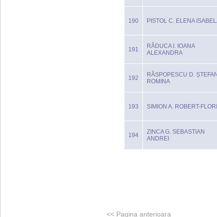
190
PISTOL C. ELENA ISABE
RĂDUCA I. IOANA
191
ALEXANDRA
RĂSPOPESCU D. ȘTEFAN
192
ROMINA
193
SIMION A. ROBERT-FLOR
ZINCA G. SEBASTIAN
194
ANDREI
<<
Pagina anterioara