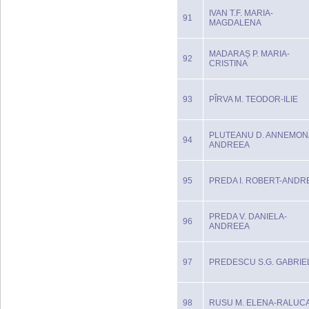
IVAN T.F. MARIA-
91
MAGDALENA
MADARAȘ P. MARIA-
92
CRISTINA
93
PÎRVA M. TEODOR-ILIE
PLUTEANU D. ANNEMON
94
ANDREEA
95
PREDA I. ROBERT-ANDR
PREDA V. DANIELA-
96
ANDREEA
97
PREDESCU S.G. GABRIE
98
RUSU M. ELENA-RALUC