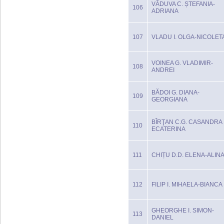
VĂDUVA C. ȘTEFANIA-
106
ADRIANA
107
VLADU I. OLGA-NICOLET
VOINEA G. VLADIMIR-
108
ANDREI
BĂDOI G. DIANA-
109
GEORGIANA
BÎRŢAN C.G. CASANDRA
110
ECATERINA
111
CHIȚU D.D. ELENA-ALIN
112
FILIP I. MIHAELA-BIANCA
GHEORGHE I. SIMON-
113
DANIEL