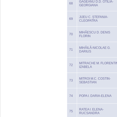
GĂGEANU D.D. OTILIA-
68
GEORGIANA
JIJEU C. ȘTEFANIA-
69
CLEOPATRA
MIHĂESCU D. DENIS
70
FLORIN
MIHĂILĂ-NICOLAE G.
71
DARIUS
MITRACHE M. FLORENTI
72
IZABELA
MITROI M.C. COSTIN-
73
SEBASTIAN
74
POPA I. DARIA-ELENA
RATEA I. ELENA-
75
RUCSANDRA