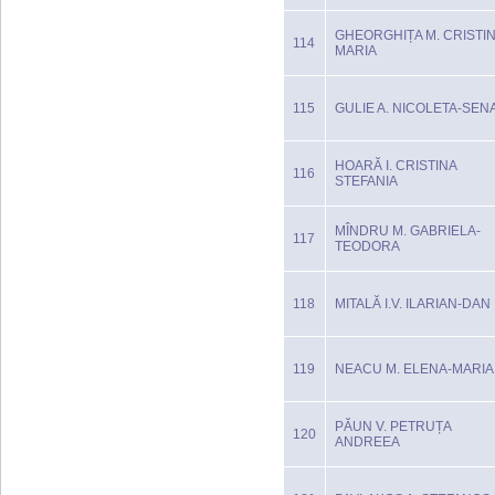
GHEORGHIȚA M. CRISTI
114
MARIA
115
GULIE A. NICOLETA-SEN
HOARĂ I. CRISTINA
116
STEFANIA
MÎNDRU M. GABRIELA-
117
TEODORA
118
MITALĂ I.V. ILARIAN-DAN
119
NEACU M. ELENA-MARIA
PĂUN V. PETRUȚA
120
ANDREEA