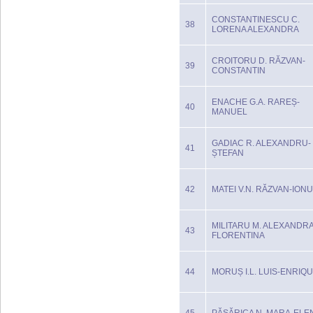
CONSTANTINESCU C.
38
LORENA ALEXANDRA
CROITORU D. RĂZVAN-
39
CONSTANTIN
ENACHE G.A. RAREȘ-
40
MANUEL
GADIAC R. ALEXANDRU-
41
ȘTEFAN
42
MATEI V.N. RĂZVAN-ION
MILITARU M. ALEXANDRA
43
FLORENTINA
44
MORUȘ I.L. LUIS-ENRIQ