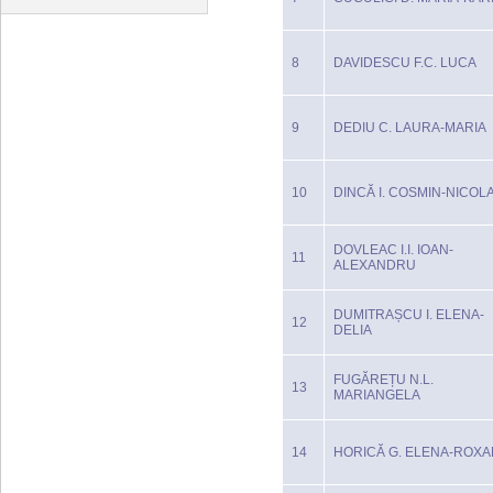
8
DAVIDESCU F.C. LUCA
9
DEDIU C. LAURA-MARIA
10
DINCĂ I. COSMIN-NICOL
DOVLEAC I.I. IOAN-
11
ALEXANDRU
DUMITRAȘCU I. ELENA-
12
DELIA
FUGĂREȚU N.L.
13
MARIANGELA
14
HORICĂ G. ELENA-ROX