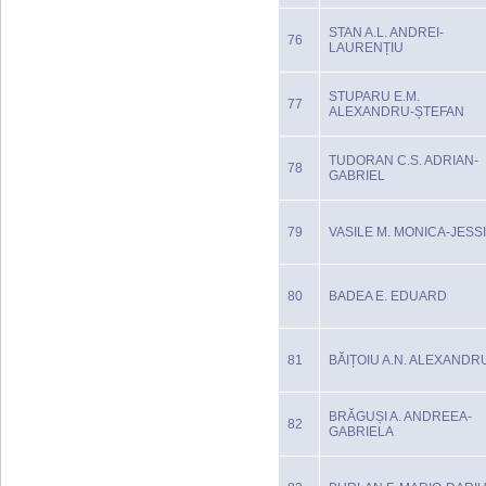
STAN A.L. ANDREI-
76
LAURENȚIU
STUPARU E.M.
77
ALEXANDRU-ȘTEFAN
TUDORAN C.S. ADRIAN-
78
GABRIEL
79
VASILE M. MONICA-JESS
80
BADEA E. EDUARD
81
BĂIȚOIU A.N. ALEXANDR
BRĂGUȘI A. ANDREEA-
82
GABRIELA