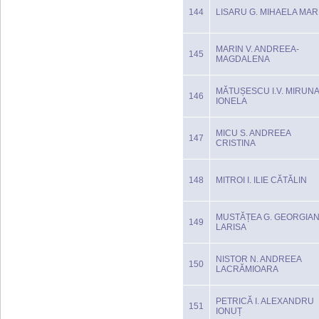
144
LISARU G. MIHAELA MAR
MARIN V. ANDREEA-
145
MAGDALENA
MĂTUȘESCU I.V. MIRUN
146
IONELA
MICU S. ANDREEA
147
CRISTINA
148
MITROI I. ILIE CĂTĂLIN
MUSTĂȚEA G. GEORGIA
149
LARISA
NISTOR N. ANDREEA
150
LACRĂMIOARA
PETRICĂ I. ALEXANDRU
151
IONUȚ