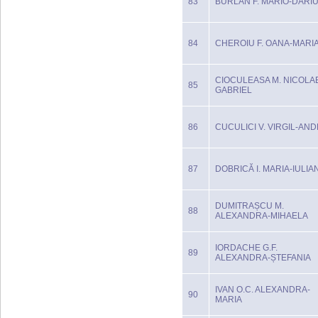
83
BURLAN F. MARIO-DARI
84
CHEROIU F. OANA-MARI
CIOCULEASA M. NICOLA
85
GABRIEL
86
CUCULICI V. VIRGIL-AND
87
DOBRICĂ I. MARIA-IULIA
DUMITRAȘCU M.
88
ALEXANDRA-MIHAELA
IORDACHE G.F.
89
ALEXANDRA-ȘTEFANIA
IVAN O.C. ALEXANDRA-
90
MARIA