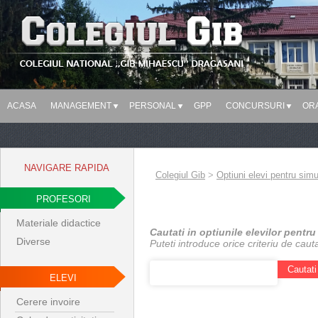
ACASA
MANAGEMENT
PERSONAL
GPP
CONCURSURI
OR
NAVIGARE RAPIDA
Colegiul Gib
>
Optiuni elevi pentru si
PROFESORI
Materiale didactice
Cautati in optiunile elevilor pent
Diverse
Puteti introduce orice criteriu de ca
ELEVI
Cerere invoire