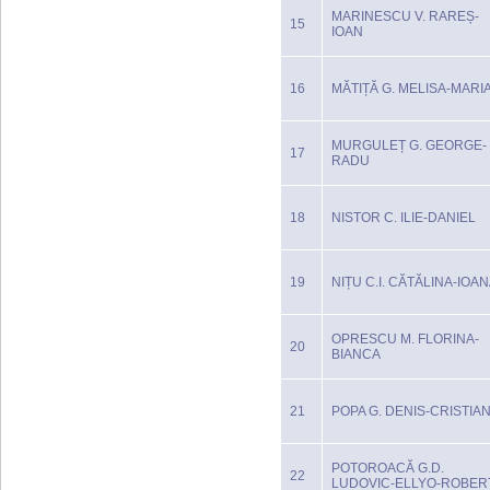
MARINESCU V. RAREȘ-
15
IOAN
16
MĂTIȚĂ G. MELISA-MARI
MURGULEȚ G. GEORGE-
17
RADU
18
NISTOR C. ILIE-DANIEL
19
NIȚU C.I. CĂTĂLINA-IOA
OPRESCU M. FLORINA-
20
BIANCA
21
POPA G. DENIS-CRISTIA
POTOROACĂ G.D.
22
LUDOVIC-ELLYO-ROBER