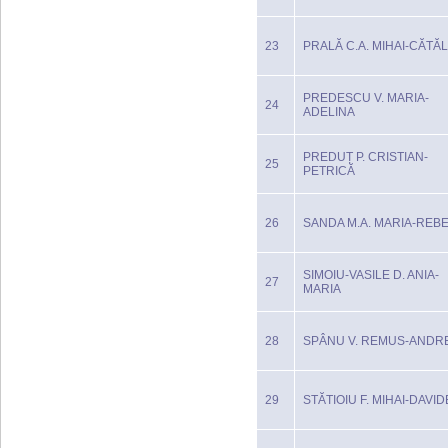
23
PRALĂ C.A. MIHAI-CĂTĂL
PREDESCU V. MARIA-
24
ADELINA
PREDUȚ P. CRISTIAN-
25
PETRICĂ
26
SANDA M.A. MARIA-REB
SIMOIU-VASILE D. ANIA-
27
MARIA
28
SPÂNU V. REMUS-ANDRE
29
STĂTIOIU F. MIHAI-DAVID