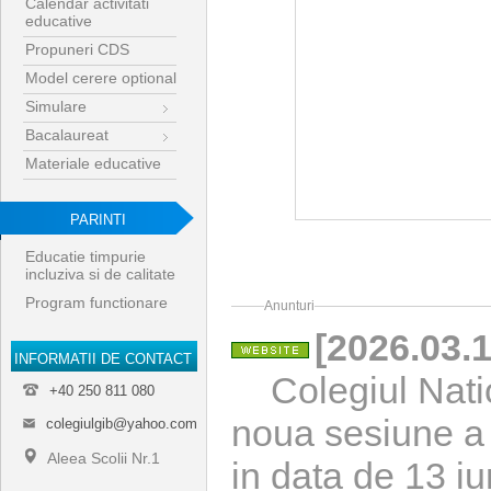
Calendar activitati
educative
Propuneri CDS
Model cerere optional
Simulare
Bacalaureat
Materiale educative
PARINTI
Educatie timpurie
incluziva si de calitate
Program functionare
Anunturi
[2026.03.1
INFORMATII DE CONTACT
Colegiul Natio
+40 250 811 080
noua sesiune 
colegiulgib@yahoo.com
Aleea Scolii Nr.1
in data de 13 i