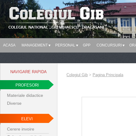
ACASA
MANAGEMENT
PERSONAL
GPP
CONCURSURI
OR
NAVIGARE RAPIDA
Colegiul Gib
>
Pagina Principala
PROFESORI
Materiale didactice
Diverse
ELEVI
Cerere invoire