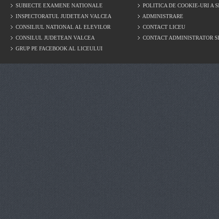
cultivării viei și
SUBIECTE EXAMENE NATIONALE
POLITICA DE COOKIE-URI A S
întinde pe o per
INSPECTORATUL JUDETEAN VALCEA
ADMINISTRARE
CONSILIUL NATIONAL AL ELEVILOR
CONTACT LICEU
pe vremea dacilor
CONSILUL JUDETEAN VALCEA
CONTACT ADMINISTRATOR S
GRUP PE FACEBOOK AL LICEULUI
observate rezulta
vinuri de peste 
câștigate la con
și la Expoziția 
vinurile de Drăg
internațională, 
Onoare și a meda
Muzeul cuprinde 
tradiționale pent