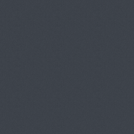
dovezi ale practic
acestei îndeletni