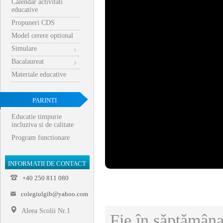
Calendar activitati
educative
Propuneri CDS
Model cerere optional
Simulare
Bacalaureat
Materiale educative
PARINTI
Educatie timpurie
incluziva si de calitate
Program functionare
INFORMATII DE CONTACT
+40 250 811 080
colegiulgib@yahoo.com
Aleea Scolii Nr.1
Fie în săptămâna 