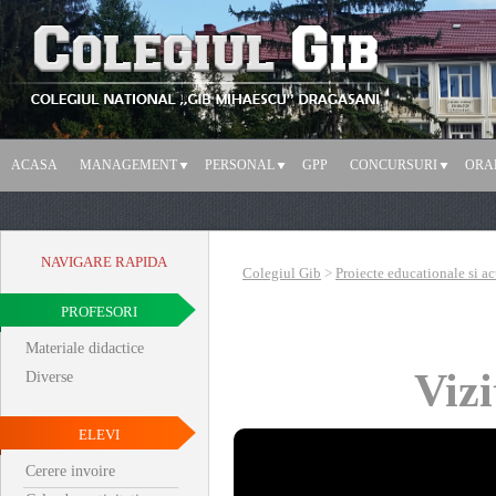
ACASA
MANAGEMENT
PERSONAL
GPP
CONCURSURI
ORA
NAVIGARE RAPIDA
Colegiul Gib
>
Proiecte educationale si act
PROFESORI
Materiale didactice
Viz
Diverse
ELEVI
Cerere invoire