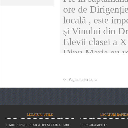
ore de Dirigenție
locală , este im
şi Vinului din D
Elevii clasei a X
Dinu Maria au re
descoperi informa
se produc de mii
<<
Pagina anterioara
Acesta a fost înf
activităților oam
mai vechi timpur
În principal, aici
LEGATURI UTILE
LEGATURI RAPID
MINISTERUL EDUCATIEI SI CERCETARII
REGULAMENTE